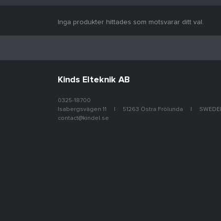
Inga produkter hittades som motsvarar ditt val.
Kinds Elteknik AB
0325-18700
Isabergsvägen 11
51263 Östra Frölunda
SWEDE
contact@kindel.se